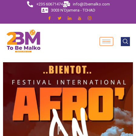
+235 60671474
info@2bemalko.com
3003 N'Djamena - TCHAD