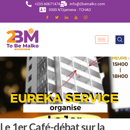
+235 60671474
info@2bemalko.com
3003 N'Djamena - TCHAD
Le 1er Café-débat sur la