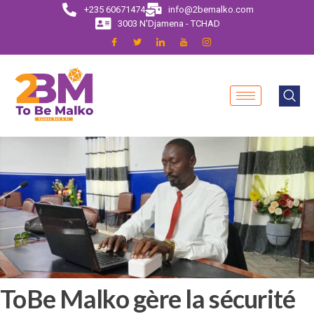
+235 60671474
info@2bemalko.com
3003 N'Djamena - TCHAD
ToBe Malko gère la sécurité