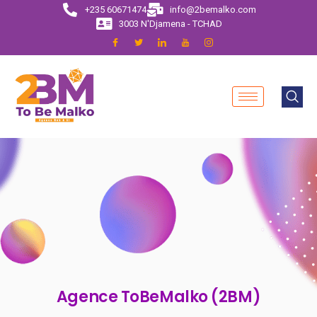
+235 60671474
info@2bemalko.com
3003 N'Djamena - TCHAD
Agence ToBeMalko (2BM)