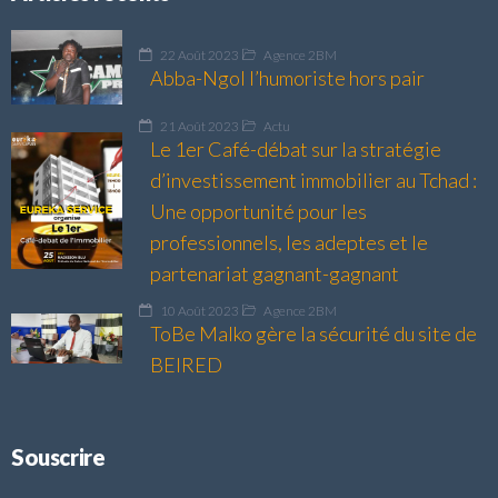
22 Août 2023
Agence 2BM
Abba-Ngol l’humoriste hors pair
21 Août 2023
Actu
Le 1er Café-débat sur la stratégie
d’investissement immobilier au Tchad :
Une opportunité pour les
professionnels, les adeptes et le
partenariat gagnant-gagnant
10 Août 2023
Agence 2BM
ToBe Malko gère la sécurité du site de
BEIRED
Souscrire