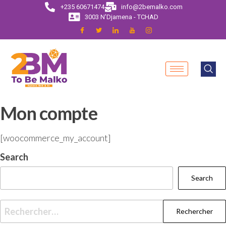
+235 60671474
info@2bemalko.com
3003 N'Djamena - TCHAD
Mon compte
[woocommerce_my_account]
Search
Search