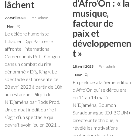
d’Afro’On : « la
lâchent
musique,
27 avril 2023
Par
admin
facteur de
Non
paix et
Le célèbre humoriste
développemen
tchadien Djigi Partrerre
affronte l’international
t »
Camerounais Petit Gougou
dans un combat du rire
18 avril 2023
Par
admin
dénommé « Djig Ring ». Le
Non
spectacle est présenté ce
En prélude à la 5ème édition
28 avril 2023 à partir de 18h
d’Afro’On qui se déroulera
au restaurant Pili pili de
du 11 au 14 mai à
N’Djaména par Rods Prod.
N’Djaména, Boumon
Un combat inédit du rire Il
Saradoumngue (DJ BOUM)
s’agit d’un spectacle qui
directeur technique, a
devrait avoir lieu en 2021…
révélé les motivations
profondes de cette