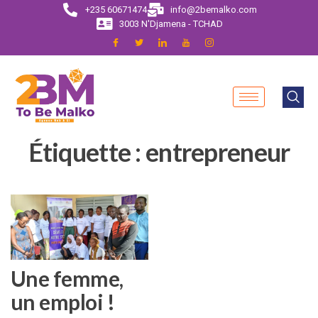
+235 60671474
info@2bemalko.com
3003 N'Djamena - TCHAD
Étiquette :
entrepreneur
Une femme,
un emploi !