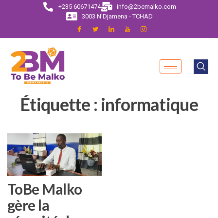
+235 60671474
info@2bemalko.com
3003 N'Djamena - TCHAD
Étiquette :
informatique
ToBe Malko
gère la