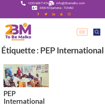
+235 60671474
info@2bemalko.com
3003 N'Djamena - TCHAD
Étiquette :
PEP International
PEP
International