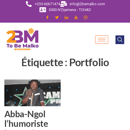
+235 60671474
info@2bemalko.com
3003 N'Djamena - TCHAD
Étiquette :
Portfolio
Abba-Ngol
l’humoriste