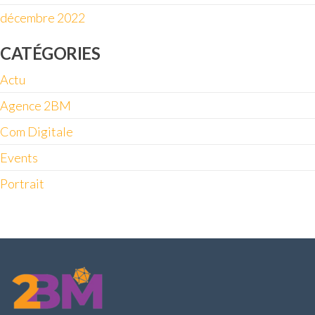
décembre 2022
CATÉGORIES
Actu
Agence 2BM
Com Digitale
Events
Portrait