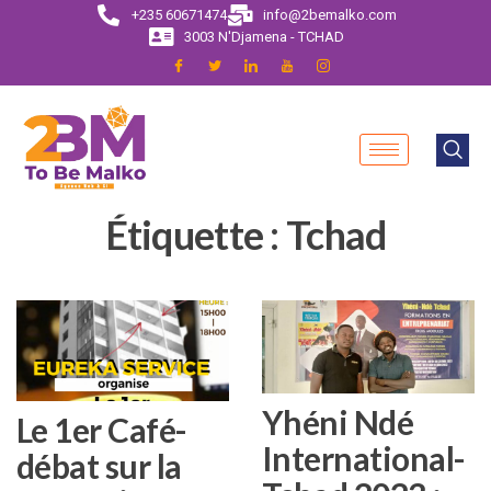
+235 60671474
info@2bemalko.com
3003 N'Djamena - TCHAD
Étiquette :
Tchad
Yhéni Ndé
Le 1er Café-
International-
débat sur la