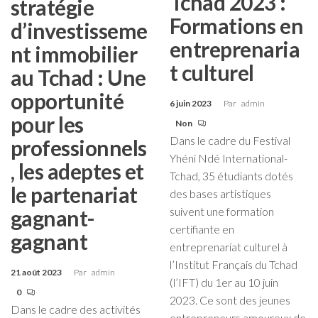
Tchad 2023 :
stratégie
Formations en
d’investisseme
entreprenaria
nt immobilier
t culturel
au Tchad : Une
opportunité
6 juin 2023
Par
admin
pour les
Non
Dans le cadre du Festival
professionnels
Yhéni Ndé International-
, les adeptes et
Tchad, 35 étudiants dotés
le partenariat
des bases artistiques
suivent une formation
gagnant-
certifiante en
gagnant
entreprenariat culturel à
l’Institut Français du Tchad
21 août 2023
Par
admin
(l’IFT) du 1er au 10 juin
0
2023. Ce sont des jeunes
Dans le cadre des activités
entrepreneurs amoureux de